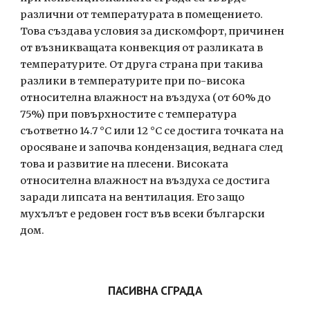
различни от температурата в помещението. 
Това създава условия за дискомфорт, причинен 
от възникващата конвекция от разликата в 
температурите. От друга страна при такива 
разлики в температурите при по-висока 
относителна влажност на въздуха (от 60% до 
75%) при повърхностите с температура 
съответно 14.7 °C или 12 °C се достига точката на 
оросяване и започва кондензация, веднага след 
това и развитие на плесени. Високата 
относителна влажност на въздуха се достига 
заради липсата на вентилация. Ето защо 
мухълът е редовен гост във всеки български 
дом.
ПАСИВНА СГРАДА