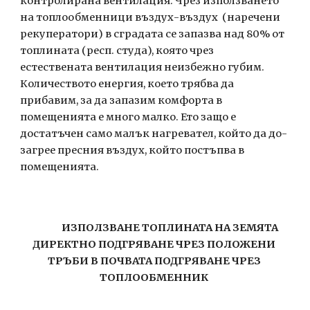
контролирана вентилация. Чрез използването 
на топлообменници въздух-въздух  (наречени 
рекуператори) в сградата се запазва над 80% от 
топлината (респ. студа), която чрез  
естествената вентилация неизбежно губим. 
Количеството енергия, което трябва да 
прибавим, за да запазим комфорта в 
помещенията е много малко. Ето защо е 
достатъчен само малък нагревател, който да до-
загрее пресния въздух, който постъпва в 
помещенията. 
               ИЗПОЛЗВАНЕ ТОПЛИНАТА НА ЗЕМЯТА 
ДИРЕКТНО ПОДГРЯВАНЕ ЧРЕЗ ПОЛОЖЕНИ 
ТРЪБИ В ПОЧВАТА ПОДГРЯВАНЕ ЧРЕЗ 
ТОПЛООБМЕННИК 