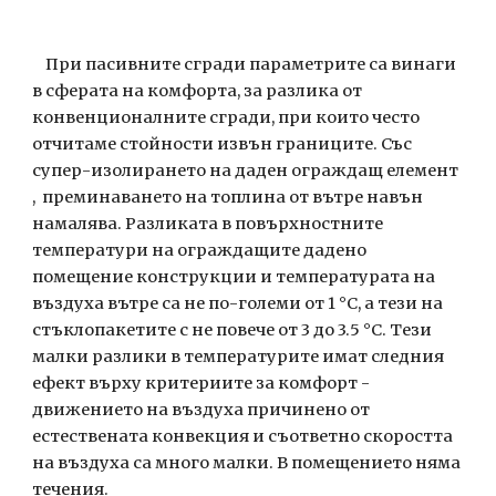
    При пасивните сгради параметрите са винаги 
в сферата на комфорта, за разлика от 
конвенционалните сгради, при които често 
отчитаме стойности извън границите. Със 
супер-изолирането на даден ограждащ елемент 
,  преминаването на топлина от вътре навън 
намалява. Разликата в повърхностните 
температури на ограждащите дадено 
помещение конструкции и температурата на 
въздуха вътре са не по-големи от 1 °C, а тези на 
стъклопакетите с не повече от 3 до 3.5 °C. Тези 
малки разлики в температурите имат следния 
ефект върху критериите за комфорт - 
движението на въздуха причинено от 
естествената конвекция и съответно скоростта 
на въздуха са много малки. В помещението няма 
течения.