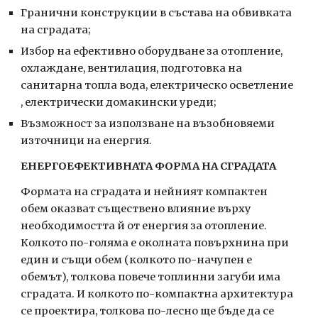
Гранични конструкции в състава на обвивката 
на сградата;
Избор на ефективно оборудване за отопление, 
охлаждане, вентилация, подготовка на 
санитарна топла вода, електрическо осветление 
, електрически домакински уреди;
Възможност за използване на възобновяеми 
източници на енергия.
ЕНЕРГОЕФЕКТИВНАТА ФОРМА НА СГРАДАТА
Формата на сградата и нейният компактен 
обем оказват съществено влияние върху 
необходимостта й от енергия за отопление. 
Колкото по-голяма е околната повърхнина при 
един и същи обем (колкото по-начупен е 
обемът), толкова повече топлинни загуби има 
сградата. И колкото по-компактна архитектура 
се проектира, толкова по-лесно ще бъде да се 