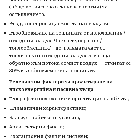
(общо количество слънчева енергия) за 
остъклението.
Въздухонепроницаемостта на сградата.
Възобновяване на топлината от използвания /
отходния въздух: Чрез рекуператор  /
топлообменник/ - по-голямата част от 
топлината на отходния въздух се връща 
обратно към потока от чист въздух  –  отчитат се 
80% възобновяемост на топлината.
Релевантни фактори за проектиране на 
нискоенергийна и пасивна къща
Географско положение и ориентация на обекта;
 Климатични характеристики;
Благоустройствени условия;
Архитектурни факти;
Изолационни факти и системи;