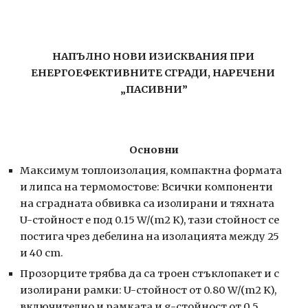
НАПЪЛНО НОВИ ИЗИСКВАНИЯ ПРИ 
ЕНЕРГОЕФЕКТИВНИТЕ СГРАДИ, НАРЕЧЕНИ 
„ПАСИВНИ”
Основни
Максимум топлоизолация, компактнa формата 
и липса на термомостове: Всички компоненти 
на сградната обвивка са изолирани и тяхната 
U-стойност е под 0.15 W/(m2 K), тази стойност се 
постига чрез дебелина на изолацията между 25 
и 40 cm.
Прозорците трябва да са троен стъклопакет и с 
изолирани рамки: U-стойност от 0.80 W/(m2 K), 
включително и рамката и g-стойност от 0.5 