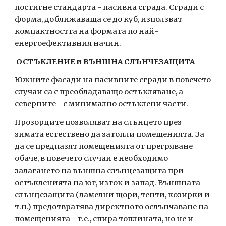
постигне стандарта - пасивна сграда. Сгради с 
форма, доближаваща се до куб, използват 
компактността на формата по най-
енергоефективния начин.
ОСТЪКЛЕНИЕ и ВЪНШНА СЛЪНЧЕЗАЩИТА
Южните фасади на пасивните сгради в повечето 
случаи са с преобладаващо остъкляване, а 
северните - с минимално остъклени части. 
Прозорците позволяват на слънцето през 
зимата естествено да затопли помещенията. За 
да се предпазят помещенията от прегряване 
обаче, в повечето случаи е необходимо 
залагането на външна слънцезащита при 
остъкленията на юг, изток и запад. Външната 
слънцезащита (ламелни щори, тенти, козирки и 
т.н.) предотвратява директното ослънчаване на 
помещенията - т.е., спира топлината, но не и 