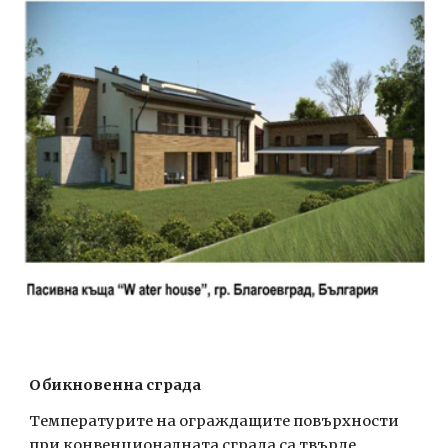
Обикновенна сграда
Температурите на ограждащите повърхности 
при конвенционалната сграда са твърде 