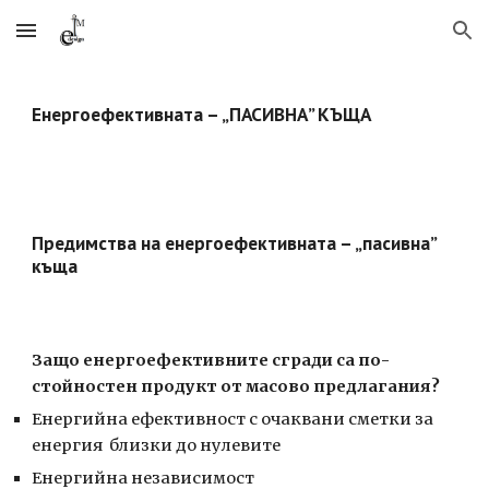
Skip to main content
Skip to navigation
Енергоефективната – „ПАСИВНА” КЪЩА
Предимства на енергоефективната – „пасивна” 
къща
Защо енергоефективните сгради са по-
стойностен продукт от масово предлагания?
Енергийна ефективност с очаквани сметки за 
енергия  близки до нулевите
Енергийна независимост